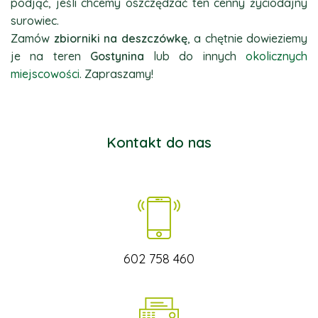
podjąć, jeśli chcemy oszczędzać ten cenny życiodajny
surowiec.
Zamów
zbiorniki na deszczówkę
, a chętnie dowieziemy
je na teren
Gostynina
lub do innych
okolicznych
miejscowości
. Zapraszamy!
Kontakt do nas
602 758 460