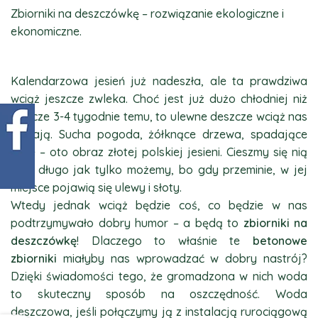
Zbiorniki na deszczówkę – rozwiązanie ekologiczne i
ekonomiczne.
Kalendarzowa jesień już nadeszła, ale ta prawdziwa
wciąż jeszcze zwleka. Choć jest już dużo chłodniej niż
jeszcze 3-4 tygodnie temu, to ulewne deszcze wciąż nas
omijają. Sucha pogoda, żółknące drzewa, spadające
liście – oto obraz złotej polskiej jesieni. Cieszmy się nią
tak długo jak tylko możemy, bo gdy przeminie, w jej
miejsce pojawią się ulewy i słoty.
Wtedy jednak wciąż będzie coś, co będzie w nas
podtrzymywało dobry humor – a będą to
zbiorniki na
deszczówkę
! Dlaczego to właśnie te
betonowe
zbiorniki
miałyby nas wprowadzać w dobry nastrój?
Dzięki świadomości tego, że gromadzona w nich woda
to skuteczny sposób na oszczędność. Woda
deszczowa, jeśli połączymy ją z instalacją rurociągową