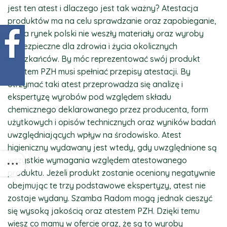
jest ten atest i dlaczego jest tak ważny? Atestacja
produktów ma na celu sprawdzanie oraz zapobieganie,
by na rynek polski nie weszły materiały oraz wyroby
niebezpieczne dla zdrowia i życia okolicznych
mieszkańców. By móc reprezentować swój produkt
atestem PZH musi spełniać przepisy atestacji. By
otrzymać taki atest przeprowadza się analizę i
ekspertyzę wyrobów pod względem składu
chemicznego deklarowanego przez producenta, form
użytkowych i opisów technicznych oraz wyników badań
uwzględniających wpływ na środowisko. Atest
higieniczny wydawany jest wtedy, gdy uwzględnione są
wszystkie wymagania względem atestowanego
produktu. Jeżeli produkt zostanie oceniony negatywnie
obejmując te trzy podstawowe ekspertyzy, atest nie
zostaje wydany. Szamba Radom mogą jednak cieszyć
się wysoką jakością oraz atestem PZH. Dzięki temu
wiesz co mamy w ofercie oraz, że są to wyroby