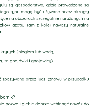
guły są gospodarstwa, gdzie prowadzone są
 tego typu mogą być używane przez okrągły
jące na obszarach szczególnie narażonych na
ązków azotu. Tam z kolei nawozy naturalne
.
okrytych śniegiem lub wodą,
zy to gnojówki i gnojowicy)
yć spożywane przez ludzi (znowu: w przypadku
obornik?
nie pozwoli glebie dobrze wchłonąć nawóz do