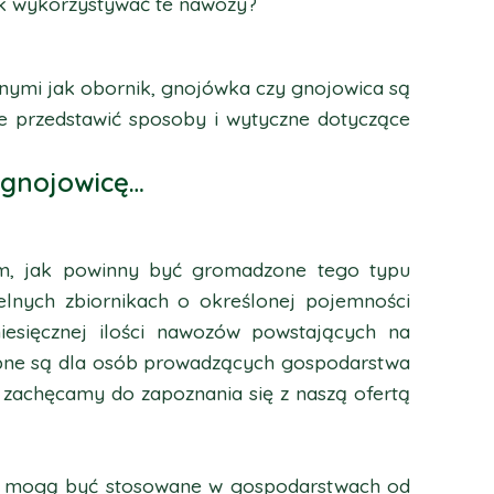
k wykorzystywać te nawozy?
nymi jak obornik, gnojówka czy gnojowica są
ce przedstawić sposoby i wytyczne dotyczące
i gnojowicę…
tym, jak powinny być gromadzone tego typu
nych zbiornikach o określonej pojemności
esięcznej ilości nawozów powstających na
tępne są dla osób prowadzących gospodarstwa
, zachęcamy do zapoznania się z naszą ofertą
ca mogą być stosowane w gospodarstwach od