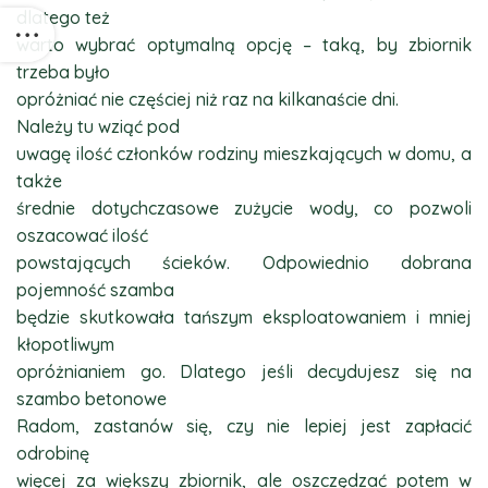
dlatego też
warto wybrać optymalną opcję – taką, by zbiornik
trzeba było
opróżniać nie częściej niż raz na kilkanaście dni.
Należy tu wziąć pod
uwagę ilość członków rodziny mieszkających w domu, a
także
średnie dotychczasowe zużycie wody, co pozwoli
oszacować ilość
powstających ścieków. Odpowiednio dobrana
pojemność szamba
będzie skutkowała tańszym eksploatowaniem i mniej
kłopotliwym
opróżnianiem go. Dlatego jeśli decydujesz się na
szambo betonowe
Radom, zastanów się, czy nie lepiej jest zapłacić
odrobinę
więcej za większy zbiornik, ale oszczędzać potem w