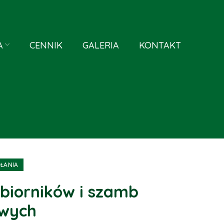
A
CENNIK
GALERIA
KONTAKT
AŁANIA
biorników i szamb
wych