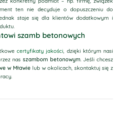
ez konkretny podmiot – np. firmę, związek
kument ten nie decyduje o dopuszczeniu do
jednak staje się dla klientów dodatkowym i
duktu.
ntowi szamb betonowych
atkowe
certyfikaty jakości
, dzięki którym nasi
przez nas
szambom betonowym
. Jeśli chcesz
owe w Mławie
lub w okolicach, skontaktuj się z
racy.