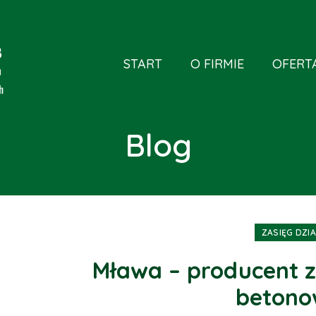
START
O FIRMIE
OFERT
Blog
ZASIĘG DZI
Mława – producent z
betono